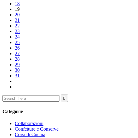
18
19
20
21
22
23
24
25
26
27
28
29
30
31
Search
for:
Categorie
Collaborazioni
Confetture e Conserve
Corsi di Cucina