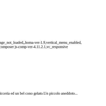
page_not_loaded,,homa-ver-1.9,vertical_menu_enabled,
-composer js-comp-ver-4.11.2.1,vc_responsive
icceria ed un bel cono gelato.Un piccolo aneddoto...