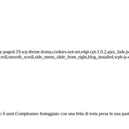
ry-paged-19,wp-theme-homa,cookies-not-set,edgt-cpt-1.0.2,ajax_fade,
roll,smooth_scroll,side_menu_slide_from_right,blog_installed,wpb-js
 6 anni.Compleanno festeggiato con una fetta di torta presa in una past