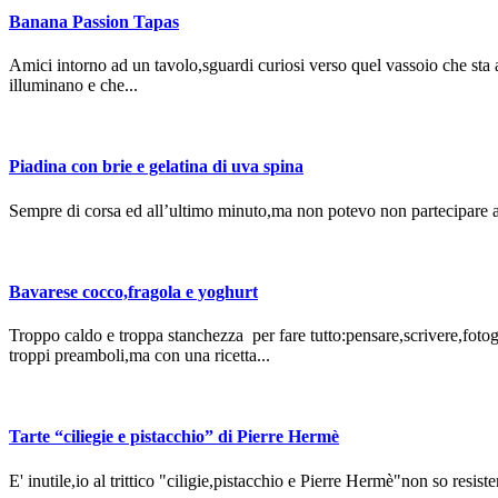
Banana Passion Tapas
Amici intorno ad un tavolo,sguardi curiosi verso quel vassoio che sta 
illuminano e che...
Piadina con brie e gelatina di uva spina
Sempre di corsa ed all’ultimo minuto,ma non potevo non partecipare al
Bavarese cocco,fragola e yoghurt
Troppo caldo e troppa stanchezza per fare tutto:pensare,scrivere,fotogr
troppi preamboli,ma con una ricetta...
Tarte “ciliegie e pistacchio” di Pierre Hermè
E' inutile,io al trittico "ciligie,pistacchio e Pierre Hermè"non so res