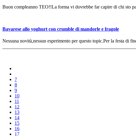
Buon compleanno TEO!!La forma vi dovrebbe far capire di chi sto parl
Bavarese allo yoghurt con crumble di mandorle e fragole
Nessuna novità,nessun esperimento per questo topic.Per la festa di fine
7
8
9
10
11
12
13
14
15
16
17