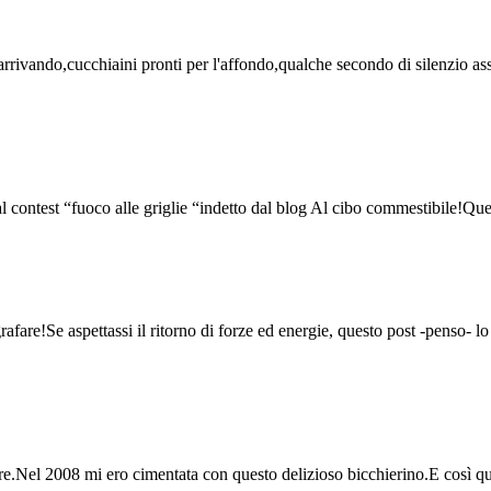
arrivando,cucchiaini pronti per l'affondo,qualche secondo di silenzio as
 contest “fuoco alle griglie “indetto dal blog Al cibo commestibile!Que
afare!Se aspettassi il ritorno di forze ed energie, questo post -penso- l
istere.Nel 2008 mi ero cimentata con questo delizioso bicchierino.E così q