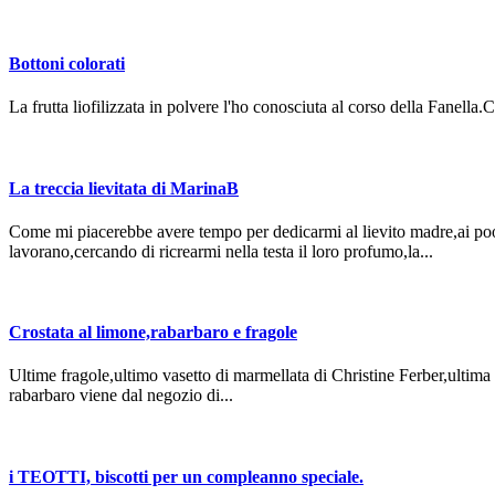
Bottoni colorati
La frutta liofilizzata in polvere l'ho conosciuta al corso della Fanella
La treccia lievitata di MarinaB
Come mi piacerebbe avere tempo per dedicarmi al lievito madre,ai poo
lavorano,cercando di ricrearmi nella testa il loro profumo,la...
Crostata al limone,rabarbaro e fragole
Ultime fragole,ultimo vasetto di marmellata di Christine Ferber,ultima 
rabarbaro viene dal negozio di...
i TEOTTI, biscotti per un compleanno speciale.